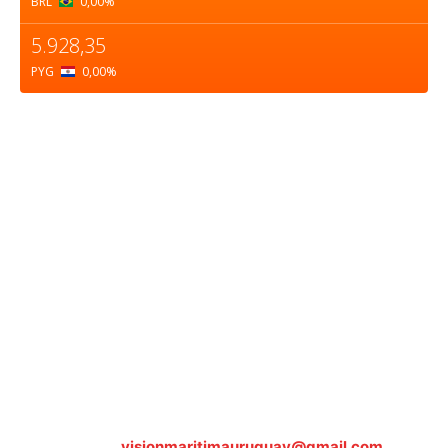
BRL
0,00
%
5.928,35
PYG
0,00
%
Sobre nosotros
ASOCIACIÓN CULTURAL Y EDUCATIVA URUGUAY
MARÍTIMO Personería Jurídica M.E.C Nº10457
Dr. Alejandro Beisso 1618.
Telefax (0598) 2 403 62 25
Organización Civil Sin Fines de Lucro
Contáctanos:
visionmaritimauruguay@gmail.com