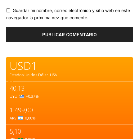
Guardar mi nombre, correo electrónico y sitio web en este
navegador la próxima vez que comente.
USD1
Estados Unidos Dólar.
USA
=
40,13
UYU
–0,37
%
1.499,00
ARS
0,00
%
5,10