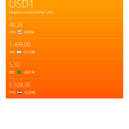
USD1
Estados Unidos Dólar.
USA
=
40,28
UYU
0,00
%
1.499,00
ARS
+0,10
%
5,10
BRL
–0,01
%
5.928,35
PYG
–0,29
%