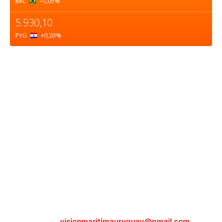
BRL
–0,05
%
5.930,10
PYG
+0,03
%
Sobre nosotros
ASOCIACIÓN CULTURAL Y EDUCATIVA URUGUAY
MARÍTIMO Personería Jurídica M.E.C Nº10457
Dr. Alejandro Beisso 1618.
Telefax (0598) 2 403 62 25
Organización Civil Sin Fines de Lucro
Contáctanos:
visionmaritimauruguay@gmail.com