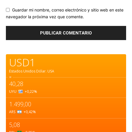
Guardar mi nombre, correo electrónico y sitio web en este
navegador la próxima vez que comente.
USD1
Estados Unidos Dólar.
USA
=
40,28
UYU
+0,22
%
1.499,00
ARS
+0,42
%
5,08