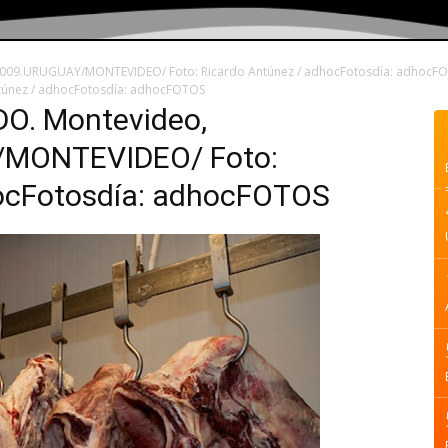
009.URUGUAY/MONTEVIDEO/ Foto: Ricardo Antúnez / adhocFotosdía: adhocF
únez / adhocFotosdía: adhocFOTOS
. Montevideo,
/MONTEVIDEO/ Foto:
hocFotosdía: adhocFOTOS