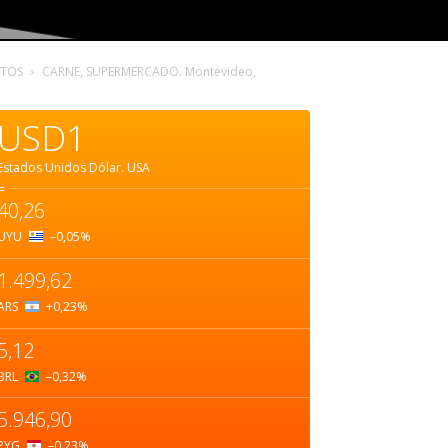
OTOS
CARNE, SUPERMERCADO. Montevideo,
USD1
Estados Unidos Dólar.
USA
=
40,26
UYU
–0,05
%
1.499,62
ARS
+0,23
%
5,12
BRL
–0,32
%
5.946,90
PYG
–0,23
%