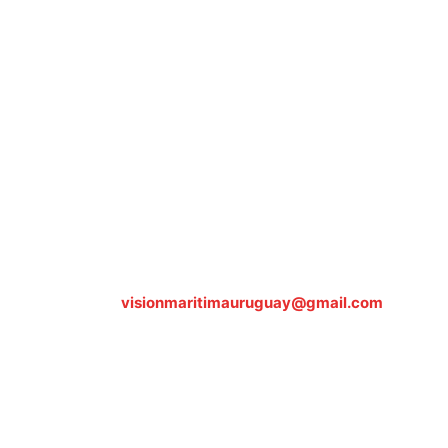
Sobre nosotros
ASOCIACIÓN CULTURAL Y EDUCATIVA URUGUAY
MARÍTIMO Personería Jurídica M.E.C Nº10457
Dr. Alejandro Beisso 1618.
Telefax (0598) 2 403 62 25
Organización Civil Sin Fines de Lucro
Contáctanos:
visionmaritimauruguay@gmail.com