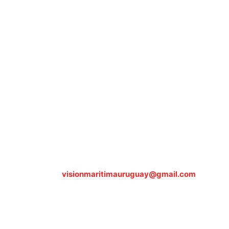
Sobre nosotros
ASOCIACIÓN CULTURAL Y EDUCATIVA URUGUAY
MARÍTIMO Personería Jurídica M.E.C Nº10457
Dr. Alejandro Beisso 1618.
Telefax (0598) 2 403 62 25
Organización Civil Sin Fines de Lucro
Contáctanos:
visionmaritimauruguay@gmail.com