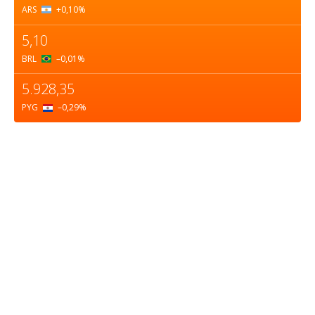
ARS
+0,10
%
5,10
BRL
–0,01
%
5.928,35
PYG
–0,29
%
Sobre nosotros
ASOCIACIÓN CULTURAL Y EDUCATIVA URUGUAY
MARÍTIMO Personería Jurídica M.E.C Nº10457