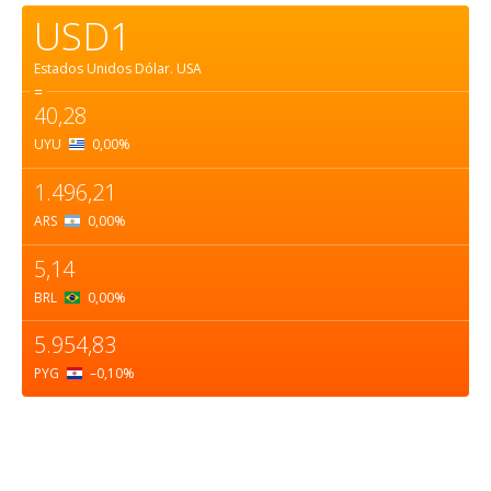
USD1
Estados Unidos Dólar.
USA
=
40,28
UYU
0,00
%
1.496,21
ARS
0,00
%
5,14
BRL
0,00
%
5.954,83
PYG
–0,10
%