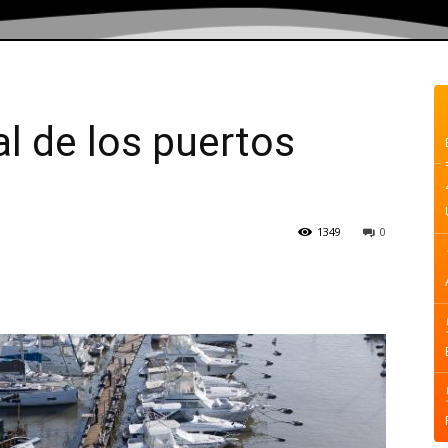
al de los puertos
1349
0