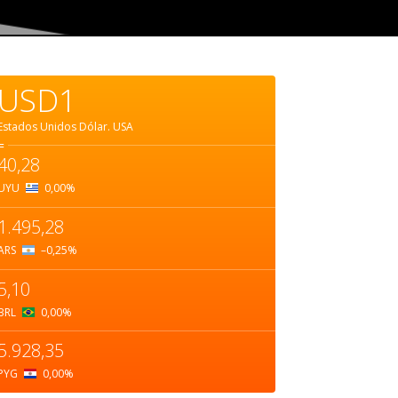
USD1
Estados Unidos Dólar.
USA
=
40,28
UYU
0,00
%
1.495,28
ARS
–0,25
%
5,10
BRL
0,00
%
5.928,35
PYG
0,00
%