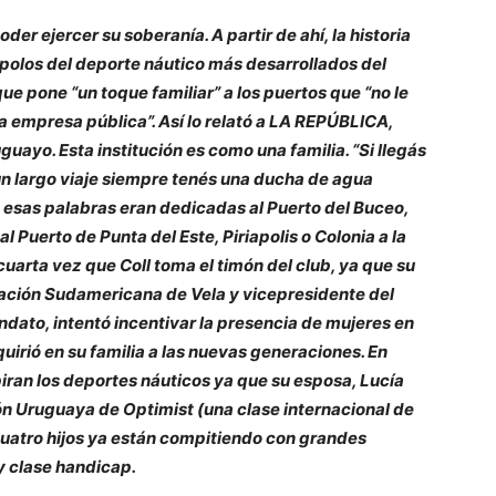
der ejercer su soberanía. A partir de ahí, la historia
s polos del deporte náutico más desarrollados del
ue pone “un toque familiar” a los puertos que “no le
a empresa pública”. Así lo relató a LA REPÚBLICA,
uayo. Esta institución es como una familia. “Si llegás
n largo viaje siempre tenés una ducha de agua
o esas palabras eran dedicadas al Puerto del Buceo,
l Puerto de Punta del Este, Piriapolis o Colonia a la
cuarta vez que Coll toma el timón del club, ya que su
eración Sudamericana de Vela y vicepresidente del
ato, intentó incentivar la presencia de mujeres en
uirió en su familia a las nuevas generaciones. En
spiran los deportes náuticos ya que su esposa, Lucía
ón Uruguaya de Optimist (una clase internacional de
cuatro hijos ya están compitiendo con grandes
y clase handicap.