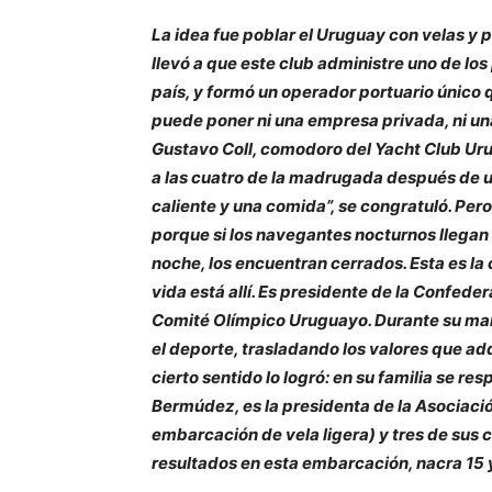
La idea fue poblar el Uruguay con velas y po
llevó a que este club administre uno de lo
país, y formó un operador portuario único q
puede poner ni una empresa privada, ni un
Gustavo Coll, comodoro del Yacht Club Urug
a las cuatro de la madrugada después de u
caliente y una comida”, se congratuló. Per
porque si los navegantes nocturnos llegan a
noche, los encuentran cerrados. Esta es la 
vida está allí. Es presidente de la Confed
Comité Olímpico Uruguayo. Durante su mand
el deporte, trasladando los valores que adq
cierto sentido lo logró: en su familia se re
Bermúdez, es la presidenta de la Asociaci
embarcación de vela ligera) y tres de sus 
resultados en esta embarcación, nacra 15 