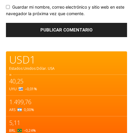
Guardar mi nombre, correo electrónico y sitio web en este
navegador la próxima vez que comente.
USD1
Estados Unidos Dólar.
USA
=
40,25
UYU
–0,01
%
1.499,76
ARS
0,00
%
5,11
BRL
–0,24
%