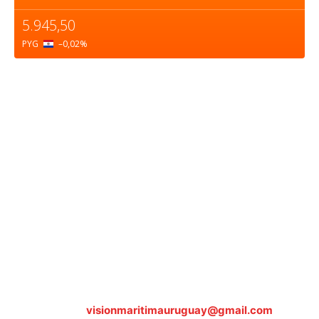
5.945,50
PYG
–0,02
%
Sobre nosotros
ASOCIACIÓN CULTURAL Y EDUCATIVA URUGUAY
MARÍTIMO Personería Jurídica M.E.C Nº10457
Dr. Alejandro Beisso 1618.
Telefax (0598) 2 403 62 25
Organización Civil Sin Fines de Lucro
Contáctanos:
visionmaritimauruguay@gmail.com