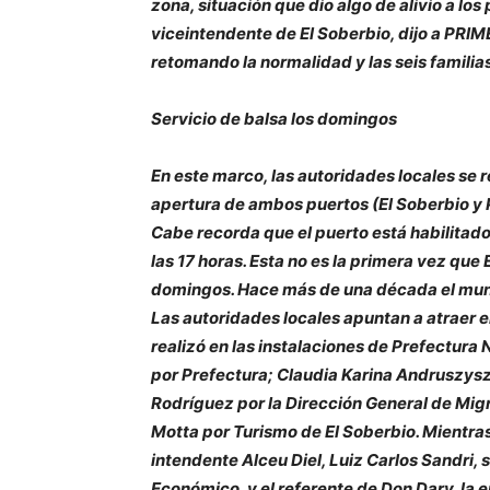
zona, situación que dio algo de alivio a los
viceintendente de El Soberbio, dijo a PRI
retomando la normalidad y las seis familia
Servicio de balsa los domingos
En este marco, las autoridades locales se r
apertura de ambos puertos (El Soberbio y P
Cabe recorda que el puerto está habilitado d
las 17 horas. Esta no es la primera vez que 
domingos. Hace más de una década el munici
Las autoridades locales apuntan a atraer el
realizó en las instalaciones de Prefectura N
por Prefectura; Claudia Karina Andruszys
Rodríguez por la Dirección General de Mig
Motta por Turismo de El Soberbio. Mientras 
intendente Alceu Diel, Luiz Carlos Sandri
Económico, y el referente de Don Dary, la e