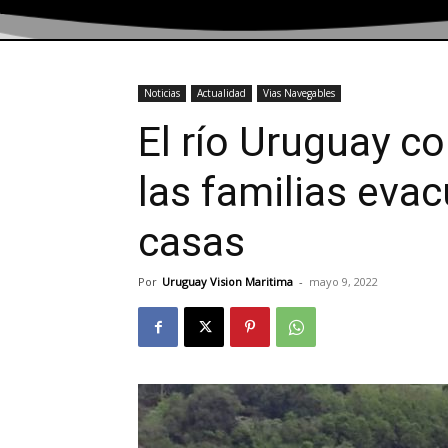
Noticias
Actualidad
Vias Navegables
El río Uruguay c
las familias eva
casas
Por
Uruguay Vision Maritima
-
mayo 9, 2022