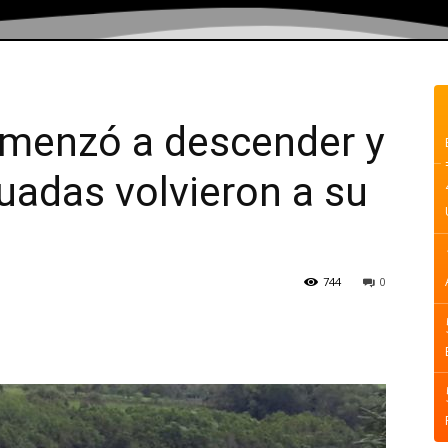
omenzó a descender y
cuadas volvieron a su
744
0