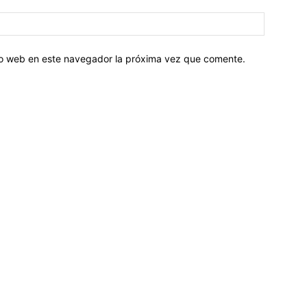
tio web en este navegador la próxima vez que comente.
Sobre nosotros
ASOCIACIÓN CULTURAL Y EDUCATIVA URUGUAY MARÍTIMO 
Dr. Alejandro Beisso 1618.