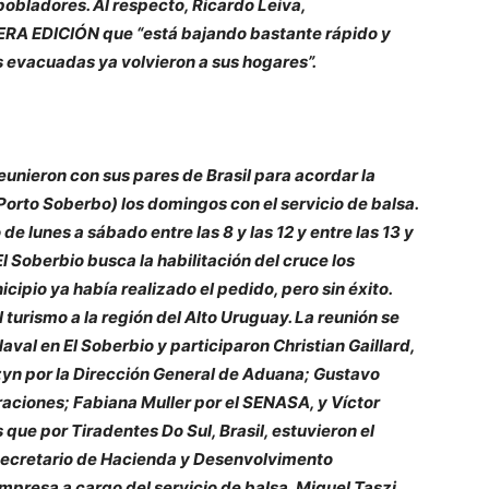
 pobladores. Al respecto, Ricardo Leiva,
MERA EDICIÓN que “está bajando bastante rápido y
s evacuadas ya volvieron a sus hogares”.
eunieron con sus pares de Brasil para acordar la
orto Soberbo) los domingos con el servicio de balsa.
e lunes a sábado entre las 8 y las 12 y entre las 13 y
El Soberbio busca la habilitación del cruce los
pio ya había realizado el pedido, pero sin éxito.
 turismo a la región del Alto Uruguay. La reunión se
aval en El Soberbio y participaron Christian Gaillard,
zyn por la Dirección General de Aduana; Gustavo
raciones; Fabiana Muller por el SENASA, y Víctor
que por Tiradentes Do Sul, Brasil, estuvieron el
, secretario de Hacienda y Desenvolvimento
mpresa a cargo del servicio de balsa, Miguel Taszi.