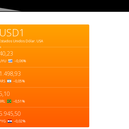
USD1
Estados Unidos Dólar.
USA
=
40,23
UYU
–0,06
%
1.498,93
ARS
–0,05
%
5,10
BRL
–0,51
%
5.945,50
PYG
–0,02
%