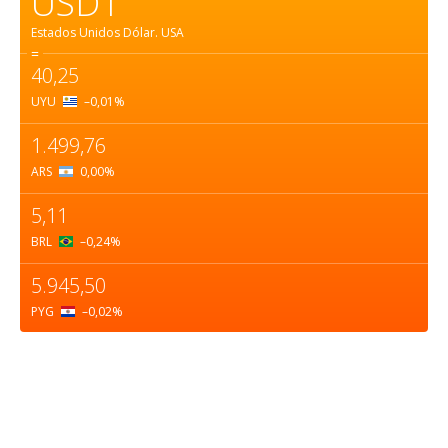
USD1
Estados Unidos Dólar.
USA
=
40,25
UYU
–0,01
%
1.499,76
ARS
0,00
%
5,11
BRL
–0,24
%
5.945,50
PYG
–0,02
%