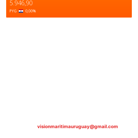
5.946,90
PYG
0,00
%
Sobre nosotros
ASOCIACIÓN CULTURAL Y EDUCATIVA URUGUAY
MARÍTIMO Personería Jurídica M.E.C Nº10457
Dr. Alejandro Beisso 1618.
Telefax (0598) 2 403 62 25
Organización Civil Sin Fines de Lucro
Contáctanos:
visionmaritimauruguay@gmail.com