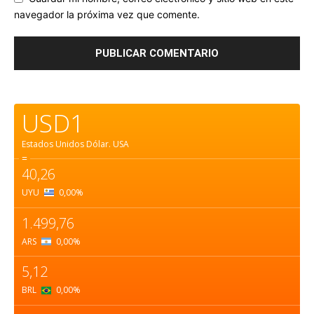
navegador la próxima vez que comente.
USD1
Estados Unidos Dólar.
USA
=
40,26
UYU
0,00
%
1.499,76
ARS
0,00
%
5,12
BRL
0,00
%