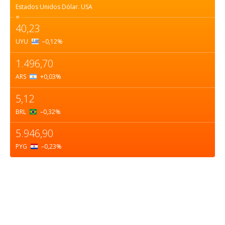
Estados Unidos Dólar.
USA
=
40,23
UYU
–0,12
%
1.496,70
ARS
+0,03
%
5,12
BRL
–0,32
%
5.946,90
PYG
–0,23
%