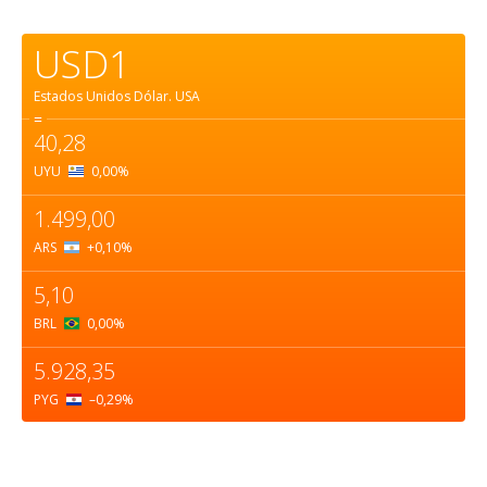
USD1
Estados Unidos Dólar.
USA
=
40,28
UYU
0,00
%
1.499,00
ARS
+0,10
%
5,10
BRL
0,00
%
5.928,35
PYG
–0,29
%