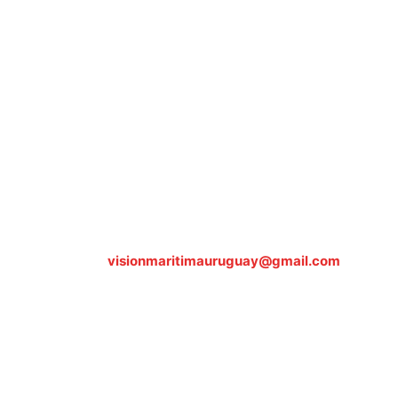
Sobre nosotros
ASOCIACIÓN CULTURAL Y EDUCATIVA URUGUAY
MARÍTIMO Personería Jurídica M.E.C Nº10457
Dr. Alejandro Beisso 1618.
Telefax (0598) 2 403 62 25
Organización Civil Sin Fines de Lucro
Contáctanos:
visionmaritimauruguay@gmail.com
© Visión Marítima