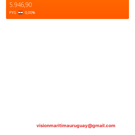
5.946,90
PYG
0,00
%
Sobre nosotros
ASOCIACIÓN CULTURAL Y EDUCATIVA URUGUAY
MARÍTIMO Personería Jurídica M.E.C Nº10457
Dr. Alejandro Beisso 1618.
Telefax (0598) 2 403 62 25
Organización Civil Sin Fines de Lucro
Contáctanos:
visionmaritimauruguay@gmail.com