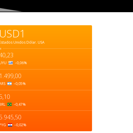
USD1
Estados Unidos Dólar.
USA
=
40,23
UYU
–0,06
%
1.499,00
ARS
–0,05
%
5,10
BRL
–0,47
%
5.945,50
PYG
–0,02
%