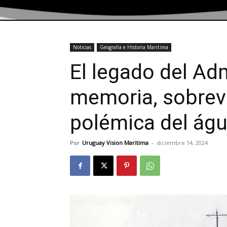
Noticias
Geografia e Historia Maritima
El legado del Ad
memoria, sobrevi
polémica del águ
Por
Uruguay Vision Maritima
-
diciembre 14, 2024