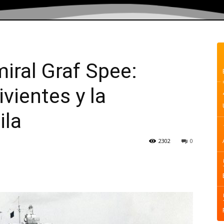
miral Graf Spee:
vientes y la
ila
2302
0