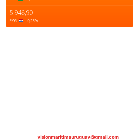
5.946,90
PYG
–0,23
%
Sobre nosotros
ASOCIACIÓN CULTURAL Y EDUCATIVA URUGUAY
MARÍTIMO Personería Jurídica M.E.C Nº10457
Dr. Alejandro Beisso 1618.
Telefax (0598) 2 403 62 25
Organización Civil Sin Fines de Lucro
Contáctanos:
visionmaritimauruguay@gmail.com