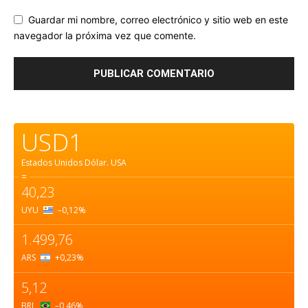
Guardar mi nombre, correo electrónico y sitio web en este
navegador la próxima vez que comente.
USD1
Estados Unidos Dólar.
USA
=
40,23
UYU
–0,12
%
1.499,76
ARS
+0,23
%
5,12
BRL
–0,46
%