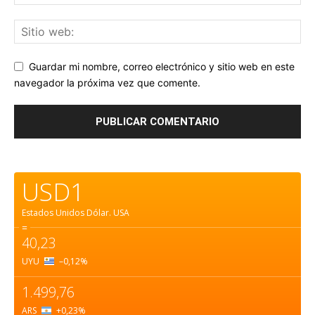
Guardar mi nombre, correo electrónico y sitio web en este
navegador la próxima vez que comente.
USD1
Estados Unidos Dólar.
USA
=
40,23
UYU
–0,12
%
1.499,76
ARS
+0,23
%