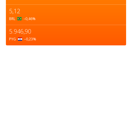
5,12
BRL
–0,46
%
5.946,90
PYG
–0,23
%
Sobre nosotros
ASOCIACIÓN CULTURAL Y EDUCATIVA URUGUAY
MARÍTIMO Personería Jurídica M.E.C Nº10457
Dr. Alejandro Beisso 1618.