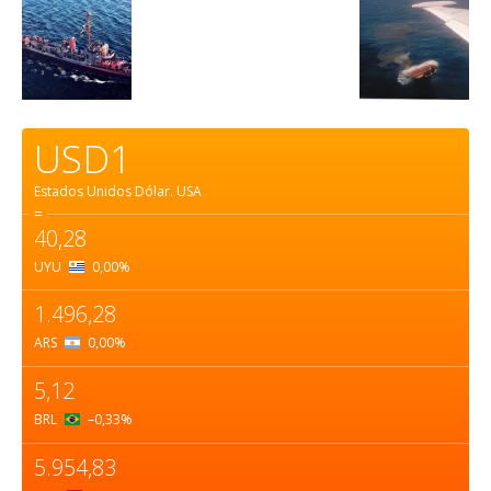
USD1
Estados Unidos Dólar.
USA
=
40,28
UYU
0,00
%
1.496,28
ARS
0,00
%
5,12
BRL
–0,33
%
5.954,83