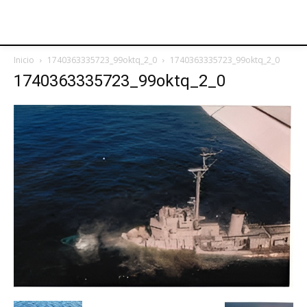
Inicio
1740363335723_99oktq_2_0
1740363335723_99oktq_2_0
1740363335723_99oktq_2_0