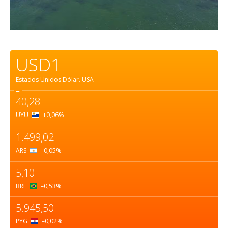
USD1
Estados Unidos Dólar.
USA
=
40,28
UYU
+0,06
%
1.499,02
ARS
–0,05
%
5,10
BRL
–0,53
%
5.945,50
PYG
–0,02
%