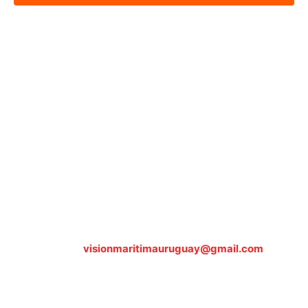
Sobre nosotros
ASOCIACIÓN CULTURAL Y EDUCATIVA URUGUAY
MARÍTIMO Personería Jurídica M.E.C Nº10457
Dr. Alejandro Beisso 1618.
Telefax (0598) 2 403 62 25
Organización Civil Sin Fines de Lucro
Contáctanos:
visionmaritimauruguay@gmail.com