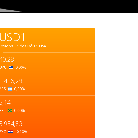
USD1
Estados Unidos Dólar.
USA
=
40,28
UYU
0,00
%
1.496,29
ARS
0,00
%
5,14
BRL
0,00
%
5.954,83
PYG
–0,10
%