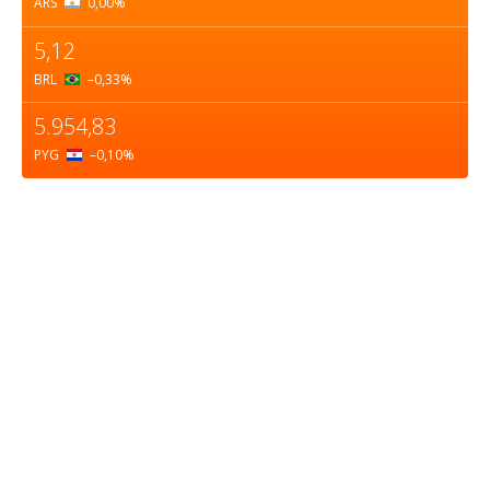
ARS
0,00
%
5,12
BRL
–0,33
%
5.954,83
PYG
–0,10
%
Sobre nosotros
ASOCIACIÓN CULTURAL Y EDUCATIVA URUGUAY
MARÍTIMO Personería Jurídica M.E.C Nº10457
Dr. Alejandro Beisso 1618.