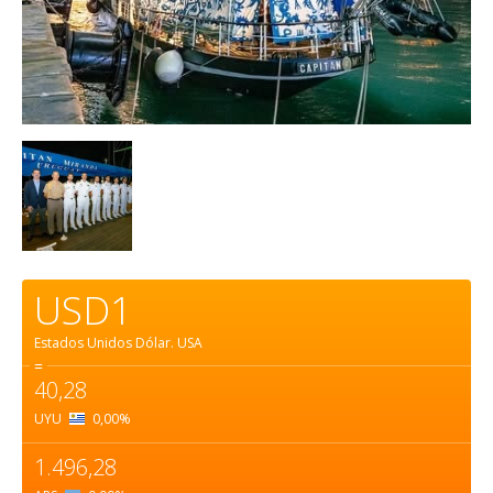
USD1
Estados Unidos Dólar.
USA
=
40,28
UYU
0,00
%
1.496,28