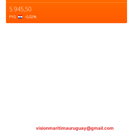
5.945,50
PYG
–0,02
%
Sobre nosotros
ASOCIACIÓN CULTURAL Y EDUCATIVA URUGUAY
MARÍTIMO Personería Jurídica M.E.C Nº10457
Dr. Alejandro Beisso 1618.
Telefax (0598) 2 403 62 25
Organización Civil Sin Fines de Lucro
Contáctanos:
visionmaritimauruguay@gmail.com