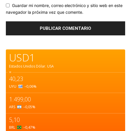
Guardar mi nombre, correo electrónico y sitio web en este
navegador la próxima vez que comente.
USD1
Estados Unidos Dólar.
USA
=
40,23
UYU
–0,06
%
1.499,00
ARS
–0,05
%
5,10
BRL
–0,47
%