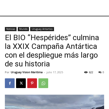
Noticias
Mundo
Uruguay Antartico
El BIO “Hespérides” culmina
la XXIX Campaña Antártica
con el despliegue más largo
de su historia
Por
Uruguay Vision Maritima
-
julio 17, 2025
622
0