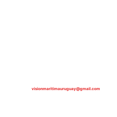
Sobre nosotros
ASOCIACIÓN CULTURAL Y EDUCATIVA URUGUAY
MARÍTIMO Personería Jurídica M.E.C Nº10457
Dr. Alejandro Beisso 1618.
Telefax (0598) 2 403 62 25
Organización Civil Sin Fines de Lucro
Contáctanos:
visionmaritimauruguay@gmail.com