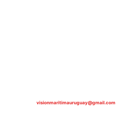
Sobre nosotros
ASOCIACIÓN CULTURAL Y EDUCATIVA URUGUAY
MARÍTIMO Personería Jurídica M.E.C Nº10457
Dr. Alejandro Beisso 1618.
Telefax (0598) 2 403 62 25
Organización Civil Sin Fines de Lucro
Contáctanos:
visionmaritimauruguay@gmail.com