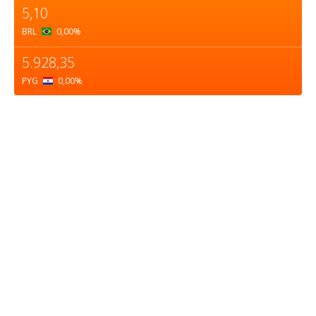
5,10
BRL
0,00
%
5.928,35
PYG
0,00
%
Sobre nosotros
ASOCIACIÓN CULTURAL Y EDUCATIVA URUGUAY
MARÍTIMO Personería Jurídica M.E.C Nº10457
Dr. Alejandro Beisso 1618.
Telefax (0598) 2 403 62 25