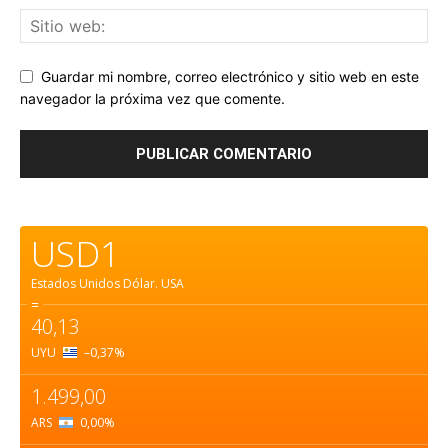
Guardar mi nombre, correo electrónico y sitio web en este
navegador la próxima vez que comente.
USD1
Estados Unidos Dólar.
USA
=
40,13
UYU
–0,37
%
1.499,00
ARS
0,00
%