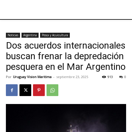
Noticias
Argentina
Pesca y Acuicultura
Dos acuerdos internacionales
buscan frenar la depredación
pesquera en el Mar Argentino
Por
Uruguay Vision Maritima
-
septiembre 23, 2025
913
0