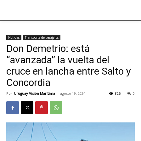
Noticias
Transporte de pasajeros
Don Demetrio: está
“avanzada” la vuelta del
cruce en lancha entre Salto y
Concordia
Por
Uruguay Visión Marítima
-
agosto 19, 2024
826
0