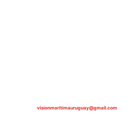
Sobre nosotros
ASOCIACIÓN CULTURAL Y EDUCATIVA URUGUAY
MARÍTIMO Personería Jurídica M.E.C Nº10457
Dr. Alejandro Beisso 1618.
Telefax (0598) 2 403 62 25
Organización Civil Sin Fines de Lucro
Contáctanos:
visionmaritimauruguay@gmail.com