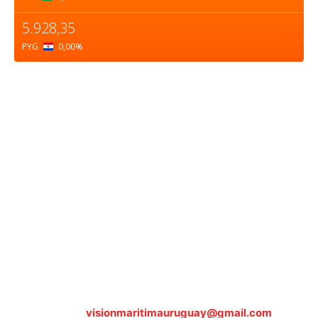
5.928,35
PYG
0,00
%
Sobre nosotros
ASOCIACIÓN CULTURAL Y EDUCATIVA URUGUAY
MARÍTIMO Personería Jurídica M.E.C Nº10457
Dr. Alejandro Beisso 1618.
Telefax (0598) 2 403 62 25
Organización Civil Sin Fines de Lucro
Contáctanos:
visionmaritimauruguay@gmail.com