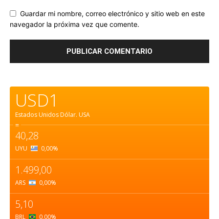
Guardar mi nombre, correo electrónico y sitio web en este
navegador la próxima vez que comente.
USD1
Estados Unidos Dólar.
USA
=
40,28
UYU
0,00
%
1.499,00
ARS
0,00
%
5,10
BRL
0,00
%