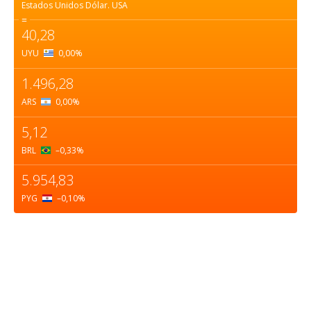
Estados Unidos Dólar.
USA
=
40,28
UYU
0,00
%
1.496,28
ARS
0,00
%
5,12
BRL
–0,33
%
5.954,83
PYG
–0,10
%