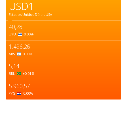
USD1
Estados Unidos Dólar.
USA
=
40,28
UYU
0,00
%
1.496,26
ARS
0,00
%
5,14
BRL
+0,01
%
5.960,57
PYG
0,00
%