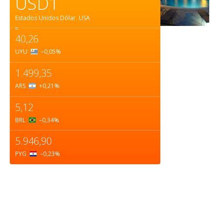
USD1
Estados Unidos Dólar.
USA
=
40,26
UYU
–0,05
%
1.499,35
ARS
+0,21
%
5,12
BRL
–0,34
%
5.946,90
PYG
–0,23
%