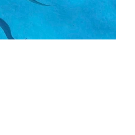
Sobre nosotros
ASOCIACIÓN CULTURAL Y EDUCATIVA URUGUAY MARÍTIMO 
Dr. Alejandro Beisso 1618.
Telefax (0598) 2 403 62 25