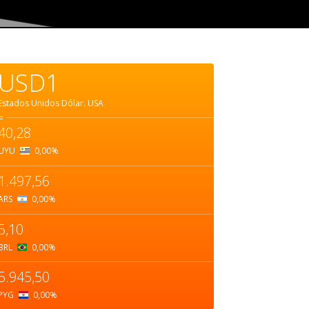
USD1
Estados Unidos Dólar.
USA
=
40,28
UYU
0,00
%
1.497,56
ARS
0,00
%
5,10
BRL
0,00
%
5.945,50
PYG
0,00
%