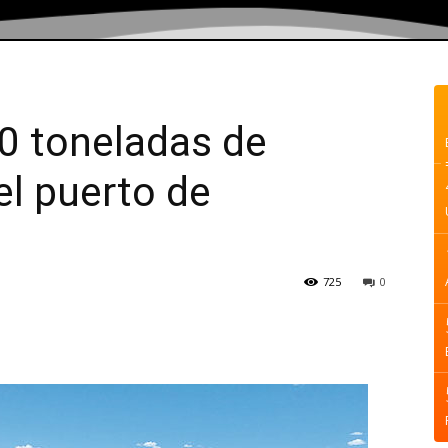
0 toneladas de
el puerto de
725
0