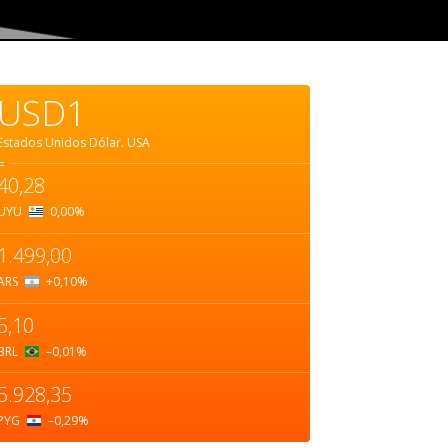
USD1
Estados Unidos Dólar.
USA
=
40,28
UYU
0,00
%
1.499,00
ARS
+0,10
%
5,10
BRL
–0,01
%
5.928,35
PYG
–0,29
%