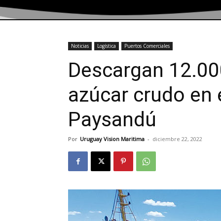
Noticias
Logística
Puertos Comerciales
Descargan 12.00
azúcar crudo en 
Paysandú
Por
Uruguay Vision Maritima
-
diciembre 22, 2022