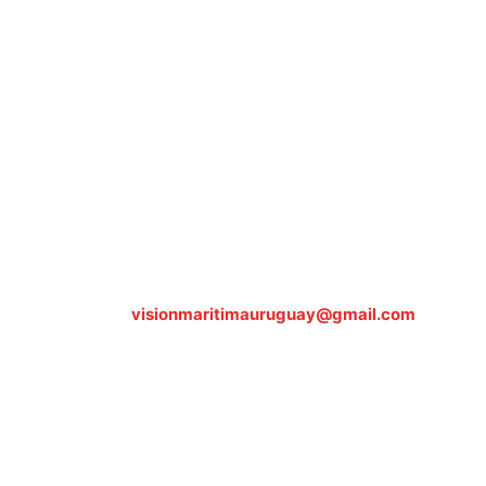
Sobre nosotros
ASOCIACIÓN CULTURAL Y EDUCATIVA URUGUAY
MARÍTIMO Personería Jurídica M.E.C Nº10457
Dr. Alejandro Beisso 1618.
Telefax (0598) 2 403 62 25
Organización Civil Sin Fines de Lucro
Contáctanos:
visionmaritimauruguay@gmail.com
© Visión Marítima