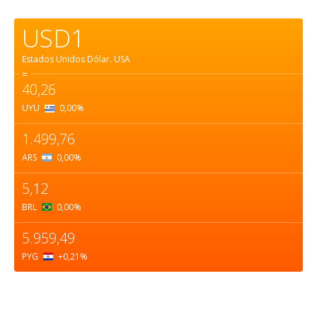
USD1
Estados Unidos Dólar.
USA
=
40,26
UYU
0,00
%
1.499,76
ARS
0,00
%
5,12
BRL
0,00
%
5.959,49
PYG
+0,21
%