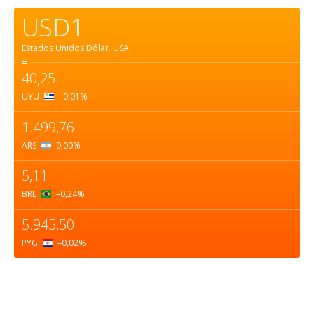
USD1
Estados Unidos Dólar.
USA
=
40,25
UYU
–0,01
%
1.499,76
ARS
0,00
%
5,11
BRL
–0,24
%
5.945,50
PYG
–0,02
%