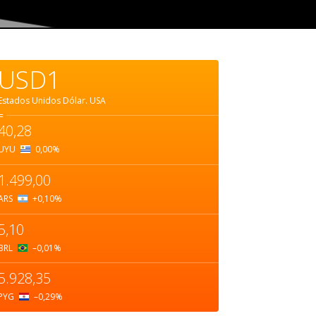
USD1
Estados Unidos Dólar.
USA
=
40,28
UYU
0,00
%
1.499,00
ARS
+0,10
%
5,10
BRL
–0,01
%
5.928,35
PYG
–0,29
%