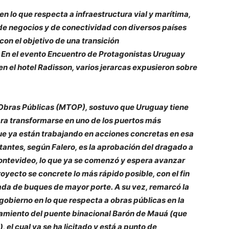
 lo que respecta a infraestructura vial y marítima,
 de negocios y de conectividad con diversos países
con el objetivo de una transición
. En el evento Encuentro de Protagonistas Uruguay
n el hotel Radisson, varios jerarcas expusieron sobre
y Obras Públicas (MTOP), sostuvo que Uruguay tiene
ara transformarse en uno de los puertos más
 que ya están trabajando en acciones concretas en esa
rtantes, según Falero, es la aprobación del dragado a
ontevideo, lo que ya se comenzó y espera avanzar
oyecto se concrete lo más rápido posible, con el fin
rada de buques de mayor porte. A su vez, remarcó la
 gobierno en lo que respecta a obras públicas en la
namiento del puente binacional Barón de Mauá (que
 el cual ya se ha licitado y está a punto de