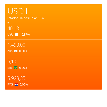
USD1
Estados Unidos Dólar.
USA
=
40,13
UYU
–0,37
%
1.499,00
ARS
0,00
%
5,10
BRL
0,00
%
5.928,35
PYG
0,00
%