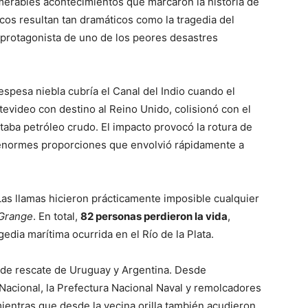
umerables acontecimientos que marcaron la historia de
cos resultan tan dramáticos como la tragedia del
 protagonista de uno de los peores desastres
 espesa niebla cubría el Canal del Indio cuando el
evideo con destino al Reino Unido, colisionó con el
taba petróleo crudo. El impacto provocó la rotura de
e enormes proporciones que envolvió rápidamente a
Las llamas hicieron prácticamente imposible cualquier
Grange
. En total,
82 personas perdieron la vida
,
edia marítima ocurrida en el Río de la Plata.
 de rescate de Uruguay y Argentina. Desde
acional, la Prefectura Nacional Naval y remolcadores
ientras que desde la vecina orilla también acudieron