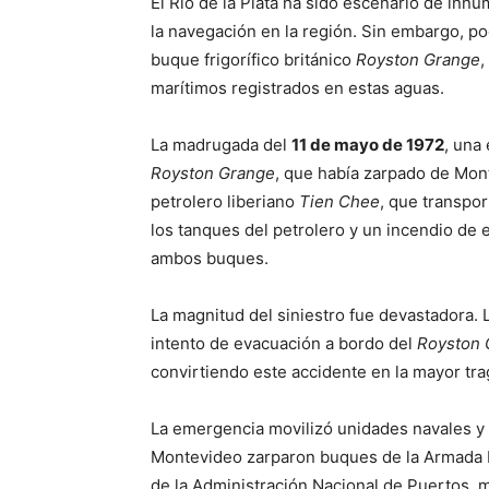
El Río de la Plata ha sido escenario de inn
la navegación en la región. Sin embargo, po
buque frigorífico británico
Royston Grange
,
marítimos registrados en estas aguas.
La madrugada del
11 de mayo de 1972
, una
Royston Grange
, que había zarpado de Mont
petrolero liberiano
Tien Chee
, que transpor
los tanques del petrolero y un incendio d
ambos buques.
La magnitud del siniestro fue devastadora. 
intento de evacuación a bordo del
Royston 
convirtiendo este accidente en la mayor trag
La emergencia movilizó unidades navales y
Montevideo zarparon buques de la Armada N
de la Administración Nacional de Puertos, m