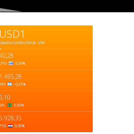
USD1
Estados Unidos Dólar.
USA
=
40,28
UYU
0,00
%
1.495,28
ARS
–0,25
%
5,10
BRL
0,00
%
5.928,35
PYG
0,00
%