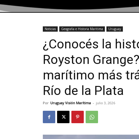
Noticias
Geografia e Historia Maritima
Uruguay
¿Conocés la histo
Royston Grange?
marítimo más trá
Río de la Plata
Por
Uruguay Visión Marítima
-
julio 3, 2026