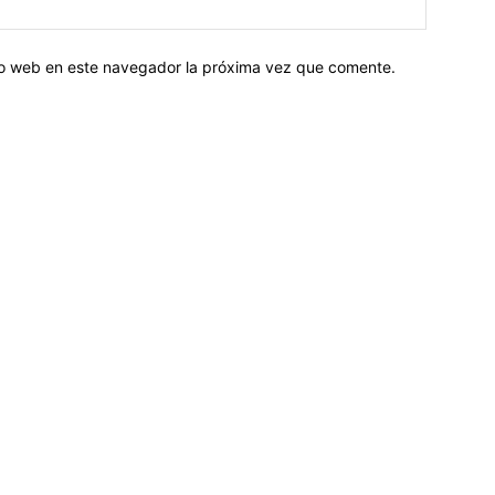
tio web en este navegador la próxima vez que comente.
Sobre nosotros
ASOCIACIÓN CULTURAL Y EDUCATIVA URUGUAY MARÍTIMO 
Dr. Alejandro Beisso 1618.
Telefax (0598) 2 403 62 25