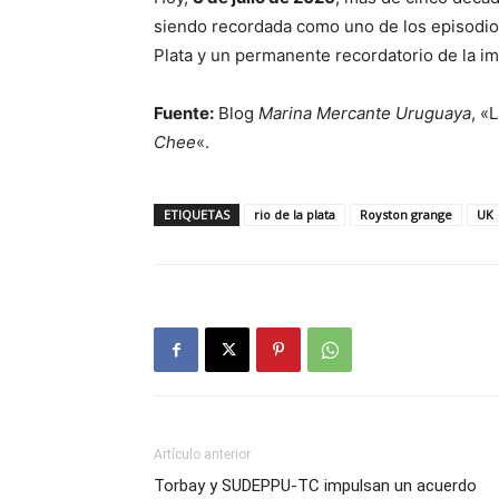
siendo recordada como uno de los episodios 
Plata y un permanente recordatorio de la im
Fuente:
Blog
Marina Mercante Uruguaya
, «
Chee
«.
ETIQUETAS
rio de la plata
Royston grange
UK
Artículo anterior
Torbay y SUDEPPU-TC impulsan un acuerdo