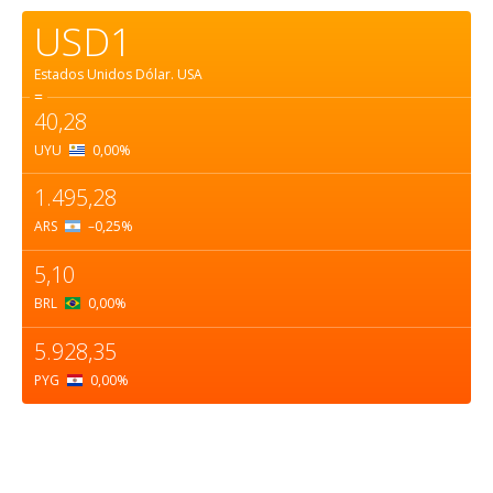
USD1
Estados Unidos Dólar.
USA
=
40,28
UYU
0,00
%
1.495,28
ARS
–0,25
%
5,10
BRL
0,00
%
5.928,35
PYG
0,00
%