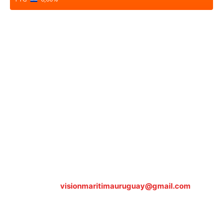
Sobre nosotros
ASOCIACIÓN CULTURAL Y EDUCATIVA URUGUAY
MARÍTIMO Personería Jurídica M.E.C Nº10457
Dr. Alejandro Beisso 1618.
Telefax (0598) 2 403 62 25
Organización Civil Sin Fines de Lucro
Contáctanos:
visionmaritimauruguay@gmail.com