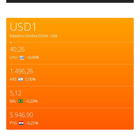
USD1
Estados Unidos Dólar.
USA
=
40,26
UYU
–0,06
%
1.496,26
ARS
0,00
%
5,12
BRL
–0,29
%
5.946,90
PYG
–0,23
%