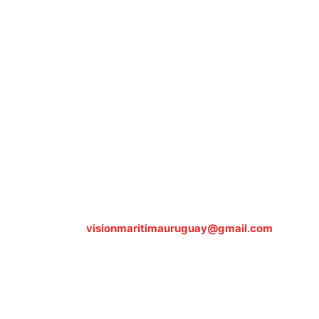
Sobre nosotros
ASOCIACIÓN CULTURAL Y EDUCATIVA URUGUAY
MARÍTIMO Personería Jurídica M.E.C Nº10457
Dr. Alejandro Beisso 1618.
Telefax (0598) 2 403 62 25
Organización Civil Sin Fines de Lucro
Contáctanos:
visionmaritimauruguay@gmail.com