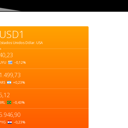
USD1
Estados Unidos Dólar.
USA
=
40,23
UYU
–0,12
%
1.499,73
ARS
+0,23
%
5,12
BRL
–0,43
%
5.946,90
PYG
–0,23
%