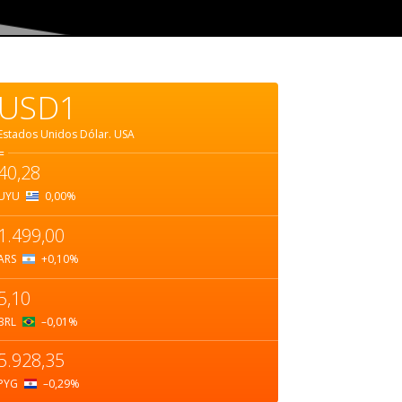
USD1
Estados Unidos Dólar.
USA
=
40,28
UYU
0,00
%
1.499,00
ARS
+0,10
%
5,10
BRL
–0,01
%
5.928,35
PYG
–0,29
%