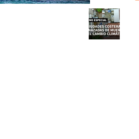
Sobre nosotros
ASOCIACIÓN CULTURAL Y EDUCATIVA URUGUAY MARÍTIMO 
Dr. Alejandro Beisso 1618.
Telefax (0598) 2 403 62 25
Organización Civil Sin Fines de Lucro