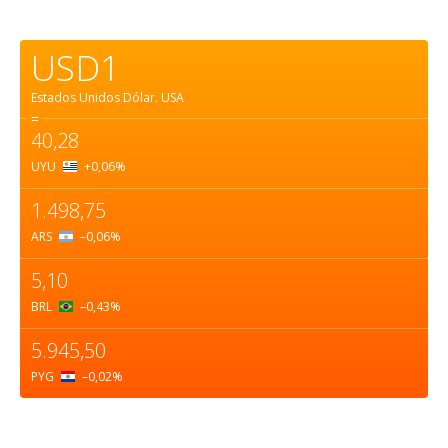
USD1
Estados Unidos Dólar.
USA
=
40,28
UYU
+0,06
%
1.498,75
ARS
–0,06
%
5,10
BRL
–0,43
%
5.945,50
PYG
–0,02
%