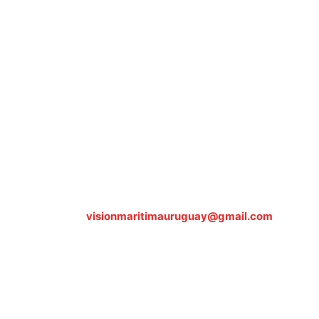
Sobre nosotros
ASOCIACIÓN CULTURAL Y EDUCATIVA URUGUAY
MARÍTIMO Personería Jurídica M.E.C Nº10457
Dr. Alejandro Beisso 1618.
Telefax (0598) 2 403 62 25
Organización Civil Sin Fines de Lucro
Contáctanos:
visionmaritimauruguay@gmail.com