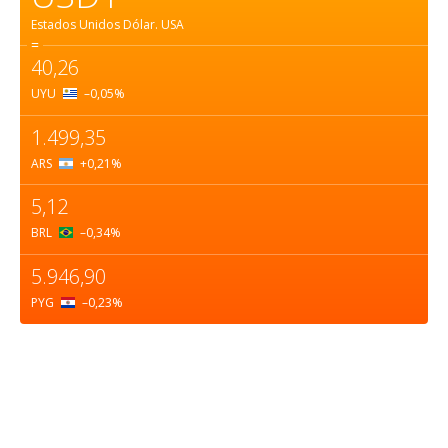
Estados Unidos Dólar.
USA
=
40,26
UYU
–0,05
%
1.499,35
ARS
+0,21
%
5,12
BRL
–0,34
%
5.946,90
PYG
–0,23
%