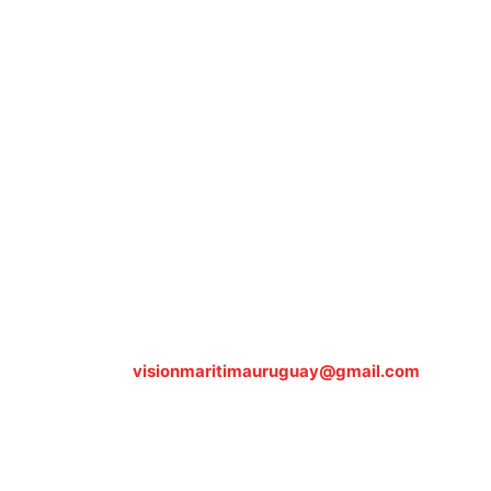
Sobre nosotros
ASOCIACIÓN CULTURAL Y EDUCATIVA URUGUAY
MARÍTIMO Personería Jurídica M.E.C Nº10457
Dr. Alejandro Beisso 1618.
Telefax (0598) 2 403 62 25
Organización Civil Sin Fines de Lucro
Contáctanos:
visionmaritimauruguay@gmail.com