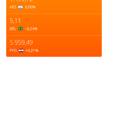
ARS
0,00
%
5,11
BRL
–0,24
%
5.959,49
PYG
+0,21
%
Sobre nosotros
ASOCIACIÓN CULTURAL Y EDUCATIVA URUGUAY
MARÍTIMO Personería Jurídica M.E.C Nº10457