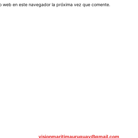
tio web en este navegador la próxima vez que comente.
Sobre nosotros
ASOCIACIÓN CULTURAL Y EDUCATIVA URUGUAY MARÍTIMO 
Dr. Alejandro Beisso 1618.
Telefax (0598) 2 403 62 25
Organización Civil Sin Fines de Lucro
Contáctanos:
visionmaritimauruguay@gmail.com