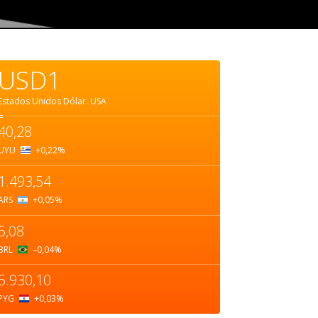
USD1
Estados Unidos Dólar.
USA
=
40,28
UYU
+0,22
%
1.493,54
ARS
+0,05
%
5,08
BRL
–0,04
%
5.930,10
PYG
+0,03
%