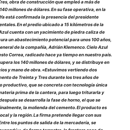
Tres, obra de construcción que empleó a más de
140 millones de dólares. En su fase operativa, en la
a está confirmada la presencia del presidente
tales. En el predio ubicado a 15 kilómetros de la
 Azul cuenta con un yacimiento de piedra caliza de
gura un abastecimiento potencial para unos 100 años,
 general de la compañía, Adrián Klemenco. Cielo Azul
esto Correa, radicado hace ya tiempo en nuestro país.
pera los 140 millones de dólares, y se distribuye en
ios y mano de obra. «Estuvimos vertiendo dos
ento de Treinta y Tres durante los tres años de
o productivo, que se concreta con tecnología única
 materia prima de la cantera, para luego triturarla y
espués se desarrolla la fase de horno, el que se
 finalmente, la molienda del cemento. El producto es
ocal y la región. La firma pretende llegar con sus
Entre los puntos de salida de la mercadería, se