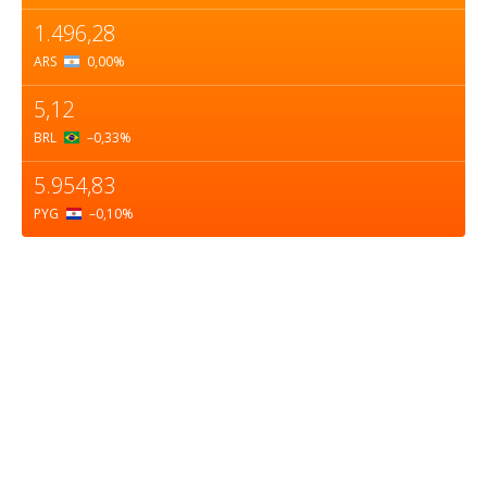
1.496,28
ARS
0,00
%
5,12
BRL
–0,33
%
5.954,83
PYG
–0,10
%
Sobre nosotros
ASOCIACIÓN CULTURAL Y EDUCATIVA URUGUAY
MARÍTIMO Personería Jurídica M.E.C Nº10457